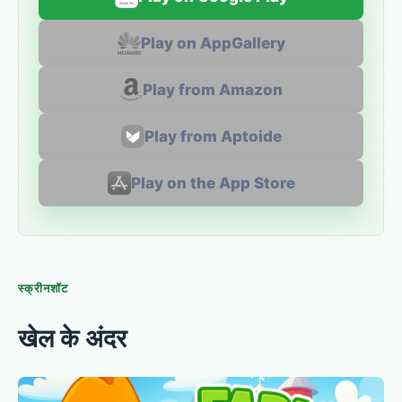
Play on AppGallery
Play from Amazon
Play from Aptoide
Play on the App Store
स्क्रीनशॉट
खेल के अंदर