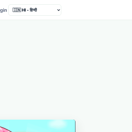
Language
gin