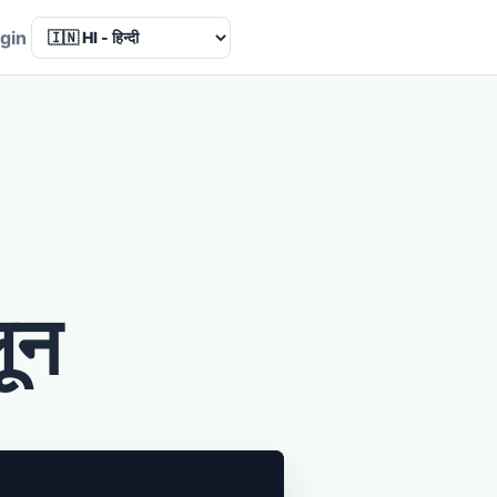
Language
gin
लून