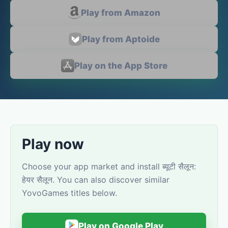
Play from Amazon
Play from Aptoide
Play on the App Store
Play now
Choose your app market and install ब्यूटी सैलून:
हेयर सैलून. You can also discover similar
YovoGames titles below.
Play on Google Play