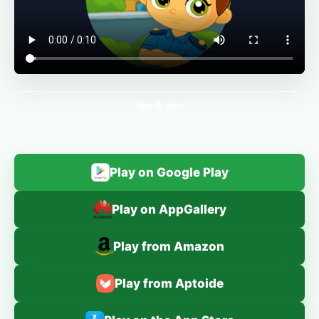
खेल के अंदर
Play on Google Play
Play on AppGallery
Play from Amazon
Play from Aptoide