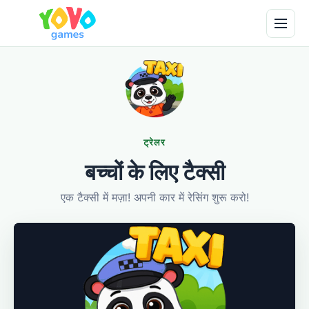
ट्रेलर
बच्चों के लिए टैक्सी
एक टैक्सी में मज़ा! अपनी कार में रेसिंग शुरू करो!