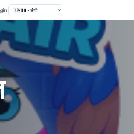
Language
gin
त