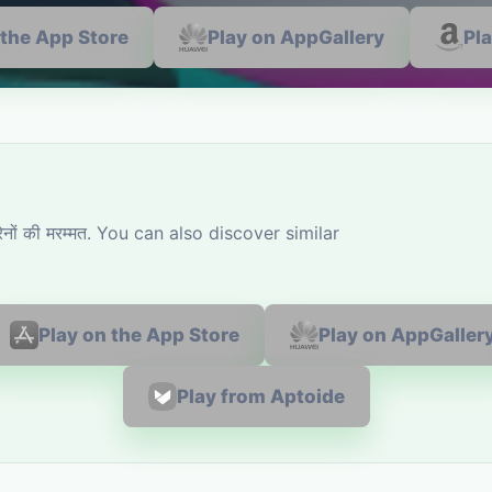
 the App Store
Play on AppGallery
Pl
नों की मरम्मत. You can also discover similar
Play on the App Store
Play on AppGaller
Play from Aptoide