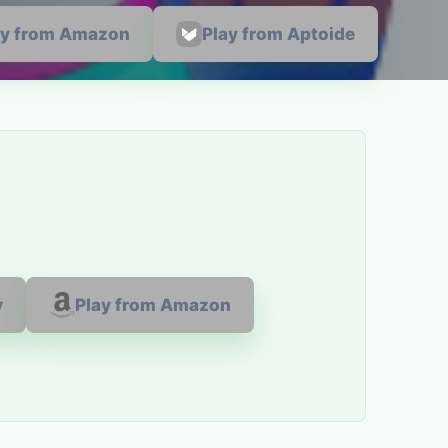
ay from Amazon
Play from Aptoide
y
Play from Amazon