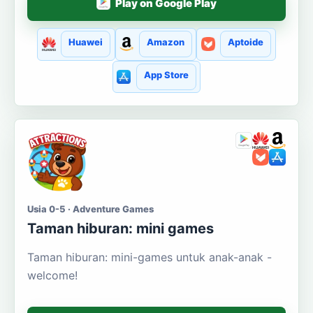
Play on Google Play
Huawei
Amazon
Aptoide
App Store
Usia 0-5 · Adventure Games
Taman hiburan: mini games
Taman hiburan: mini-games untuk anak-anak -
welcome!