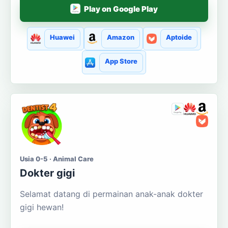
Play on Google Play
Huawei
Amazon
Aptoide
App Store
Usia 0-5 · Animal Care
Dokter gigi
Selamat datang di permainan anak-anak dokter
gigi hewan!