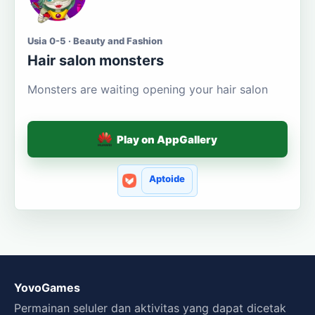
Usia 0-5 · Beauty and Fashion
Hair salon monsters
Monsters are waiting opening your hair salon
Play on AppGallery
Aptoide
YovoGames
Permainan seluler dan aktivitas yang dapat dicetak