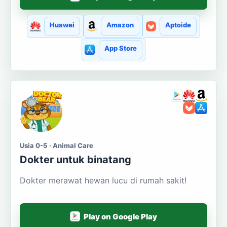
Huawei
Amazon
Aptoide
App Store
Usia 0-5 · Animal Care
Dokter untuk binatang
Dokter merawat hewan lucu di rumah sakit!
Play on Google Play