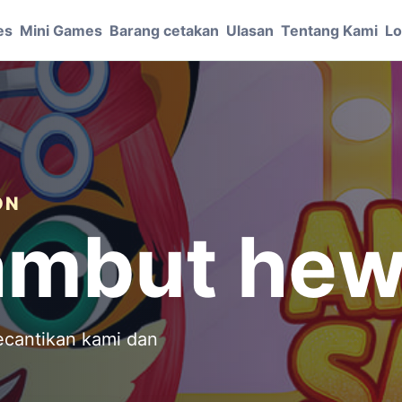
es
Mini Games
Barang cetakan
Ulasan
Tentang Kami
Lo
ON
rambut he
ecantikan kami dan