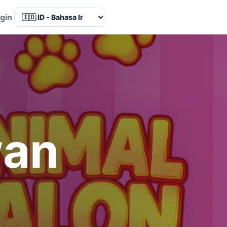
Language
gin
wan