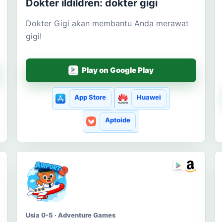
Dokter ildildren: dokter gigi
Dokter Gigi akan membantu Anda merawat
gigi!
Play on Google Play
App Store
Huawei
Aptoide
Usia 0-5 · Adventure Games