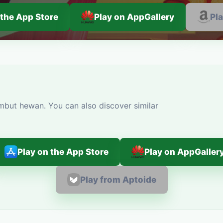
 the App Store
Play on AppGallery
Pl
mbut hewan. You can also discover similar
Play on the App Store
Play on AppGaller
Play from Aptoide