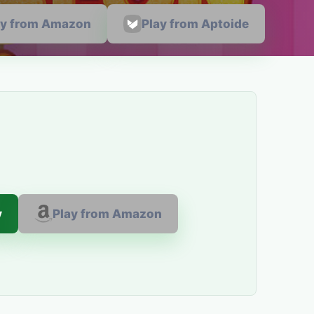
ay from Amazon
Play from Aptoide
y
Play from Amazon