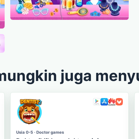
mungkin juga meny
Usia 0-5 · Doctor games