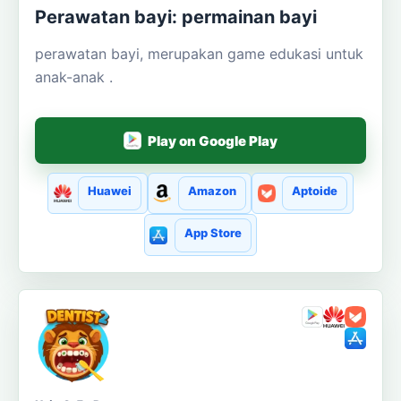
Perawatan bayi: permainan bayi
perawatan bayi, merupakan game edukasi untuk
anak-anak .
Play on Google Play
Huawei
Amazon
Aptoide
App Store