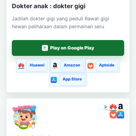
Dokter anak : dokter gigi
Jadilah dokter gigi yang peduli Rawat gigi
hewan peliharaan dalam permainan seru
Play on Google Play
Huawei
Amazon
Aptoide
App Store