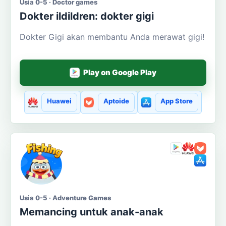
Usia 0-5 · Doctor games
Dokter ildildren: dokter gigi
Dokter Gigi akan membantu Anda merawat gigi!
Play on Google Play
Huawei
Aptoide
App Store
Usia 0-5 · Adventure Games
Memancing untuk anak-anak