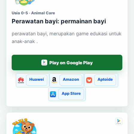
Usia 0-5 · Animal Care
Perawatan bayi: permainan bayi
perawatan bayi, merupakan game edukasi untuk
anak-anak .
Play on Google Play
Huawei
Amazon
Aptoide
App Store