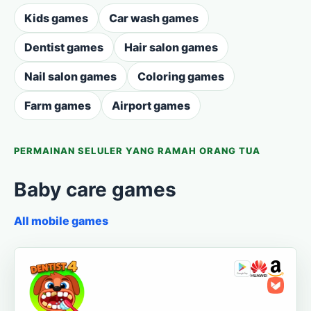
Kids games
Car wash games
Dentist games
Hair salon games
Nail salon games
Coloring games
Farm games
Airport games
PERMAINAN SELULER YANG RAMAH ORANG TUA
Baby care games
All mobile games