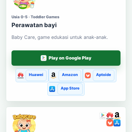
Usia 0-5 · Toddler Games
Perawatan bayi
Baby Care, game edukasi untuk anak-anak.
Play on Google Play
Huawei
Amazon
Aptoide
App Store