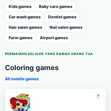
Kids games
Baby care games
Car wash games
Dentist games
Hair salon games
Nail salon games
Farm games
Airport games
PERMAINAN SELULER YANG RAMAH ORANG TUA
Coloring games
All mobile games