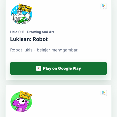
Usia 0-5 · Drawing and Art
Lukisan: Robot
Robot lukis - belajar menggambar.
Play on Google Play