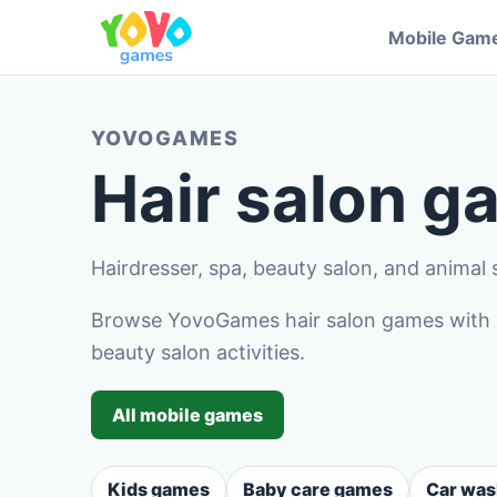
Mobile Gam
YOVOGAMES
Hair salon 
Hairdresser, spa, beauty salon, and animal 
Browse YovoGames hair salon games with ha
beauty salon activities.
All mobile games
Kids games
Baby care games
Car wa