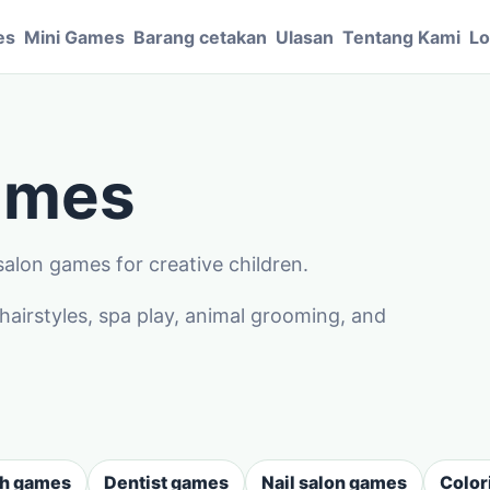
es
Mini Games
Barang cetakan
Ulasan
Tentang Kami
Lo
games
salon games for creative children.
irstyles, spa play, animal grooming, and
sh games
Dentist games
Nail salon games
Color