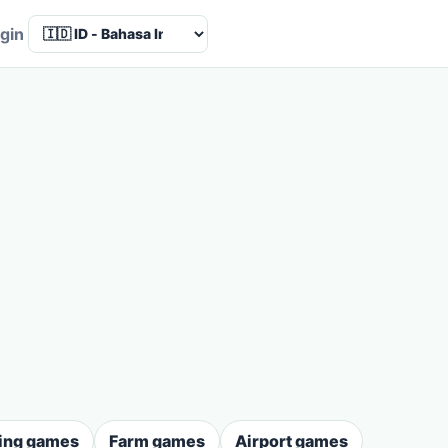
Language
gin
ing games
Farm games
Airport games