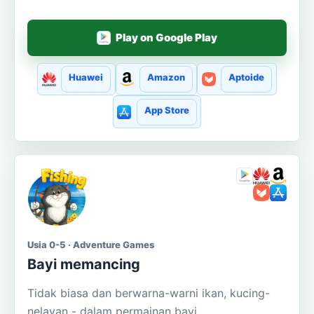
Play on Google Play
Huawei
Amazon
Aptoide
App Store
Usia 0-5 · Adventure Games
Bayi memancing
Tidak biasa dan berwarna-warni ikan, kucing-
nelayan - dalam permainan bayi