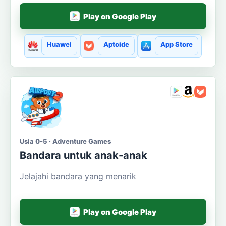
Play on Google Play
Huawei
Aptoide
App Store
Usia 0-5 · Adventure Games
Bandara untuk anak-anak
Jelajahi bandara yang menarik
Play on Google Play