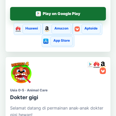
Play on Google Play
Huawei
Amazon
Aptoide
App Store
Usia 0-5 · Animal Care
Dokter gigi
Selamat datang di permainan anak-anak dokter
gigi hewan!