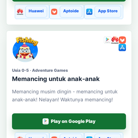
Huawei
Aptoide
App Store
Usia 0-5 · Adventure Games
Memancing untuk anak-anak
Memancing musim dingin - memancing untuk
anak-anak! Nelayan! Waktunya memancing!
Play on Google Play