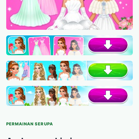
PERMAINAN SERUPA