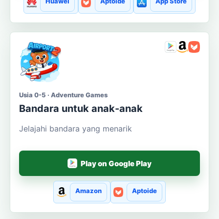
Huawei
Aptoide
App Store
Usia 0-5 · Adventure Games
Bandara untuk anak-anak
Jelajahi bandara yang menarik
Play on Google Play
Amazon
Aptoide