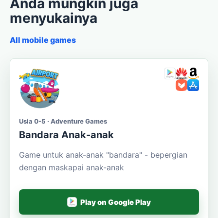
Anda mungkin juga
menyukainya
All mobile games
Usia 0-5 · Adventure Games
Bandara Anak-anak
Game untuk anak-anak "bandara" - bepergian
dengan maskapai anak-anak
Play on Google Play