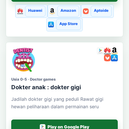
Huawei
Amazon
Aptoide
App Store
Usia 0-5 · Doctor games
Dokter anak : dokter gigi
Jadilah dokter gigi yang peduli Rawat gigi
hewan peliharaan dalam permainan seru
Play on Google Play