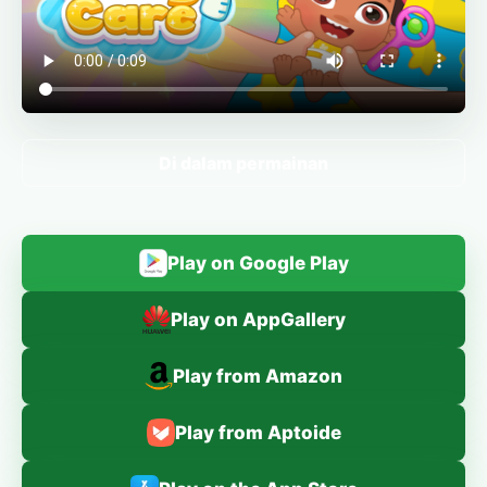
Di dalam permainan
Play on Google Play
Play on AppGallery
Play from Amazon
Play from Aptoide