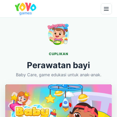
CUPLIKAN
Perawatan bayi
Baby Care, game edukasi untuk anak-anak.