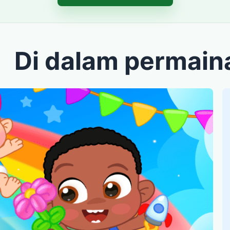
Di dalam permain