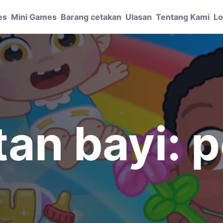
es
Mini Games
Barang cetakan
Ulasan
Tentang Kami
Lo
an bayi: 