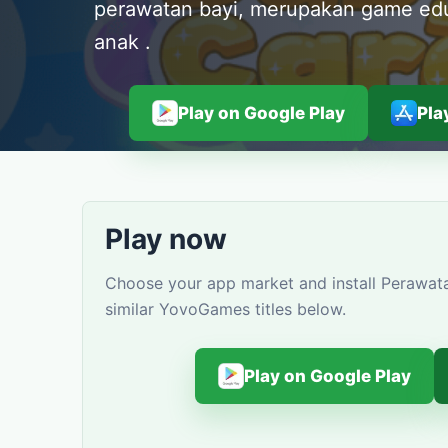
perawatan bayi, merupakan game edu
anak .
Play on Google Play
Pla
Play now
Choose your app market and install Perawata
similar YovoGames titles below.
Play on Google Play