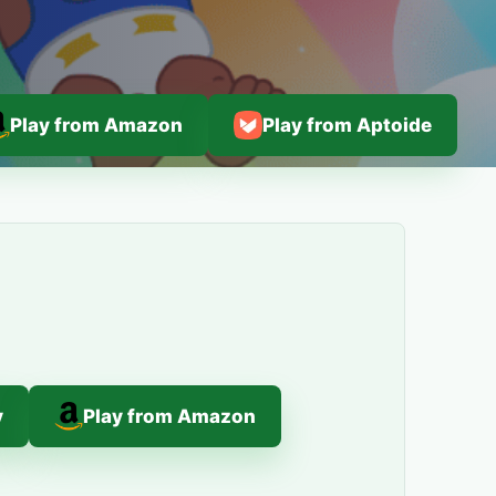
Play from Amazon
Play from Aptoide
y
Play from Amazon