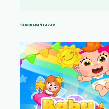
TANGKAPAN LAYAR