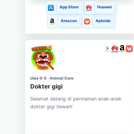
App Store
Huawei
Amazon
Aptoide
Usia 0-5 · Animal Care
Dokter gigi
Selamat datang di permainan anak-anak
dokter gigi hewan!