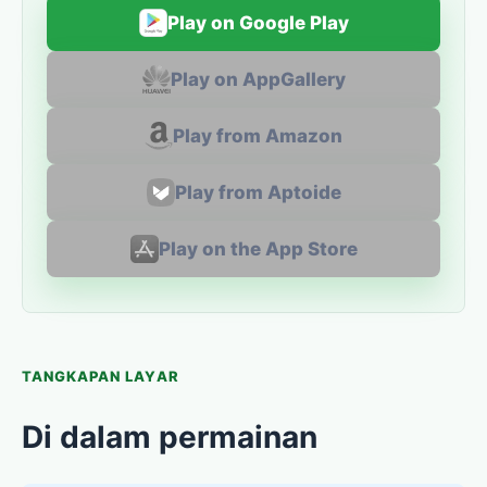
Play on Google Play
Play on AppGallery
Play from Amazon
Play from Aptoide
Play on the App Store
TANGKAPAN LAYAR
Di dalam permainan