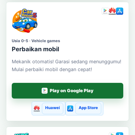
Usia 0-5 · Vehicle games
Perbaikan mobil
Mekanik otomatis! Garasi sedang menunggumu!
Mulai perbaiki mobil dengan cepat!
Play on Google Play
Huawei
App Store