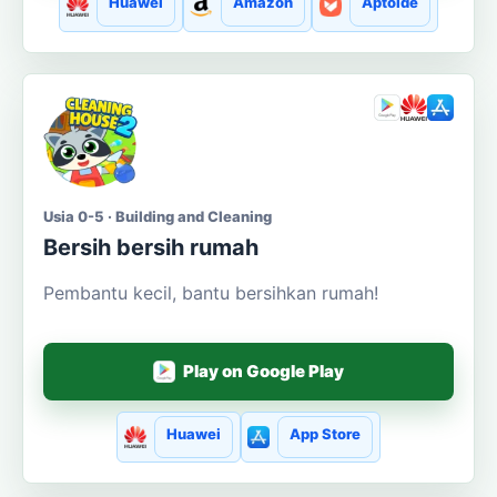
Huawei
Amazon
Aptoide
Usia 0-5 · Building and Cleaning
Bersih bersih rumah
Pembantu kecil, bantu bersihkan rumah!
Play on Google Play
Huawei
App Store