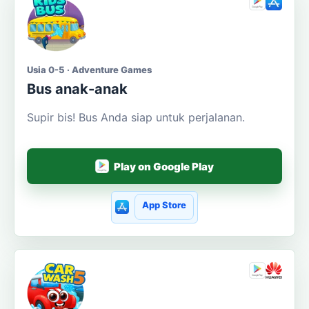
Usia 0-5 · Adventure Games
Bus anak-anak
Supir bis! Bus Anda siap untuk perjalanan.
Play on Google Play
App Store