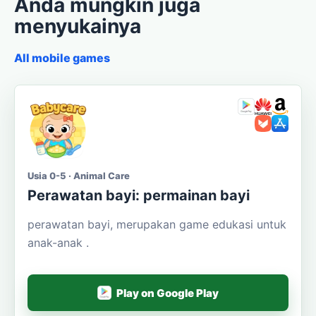
Anda mungkin juga
menyukainya
All mobile games
Usia 0-5 · Animal Care
Perawatan bayi: permainan bayi
perawatan bayi, merupakan game edukasi untuk
anak-anak .
Play on Google Play