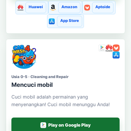
Huawei
Amazon
Aptoide
App Store
Usia 0-5 · Cleaning and Repair
Mencuci mobil
Cuci mobil adalah permainan yang
menyenangkan! Cuci mobil menunggu Anda!
Play on Google Play