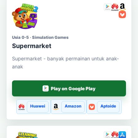
Usia 0-5 · Simulation Games
Supermarket
Supermarket - banyak permainan untuk anak-
anak
Play on Google Play
Huawei
Amazon
Aptoide