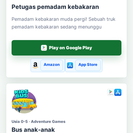
Petugas pemadam kebakaran
Pemadam kebakaran muda pergi! Sebuah truk
pemadam kebakaran sedang menunggu
Play on Google Play
Amazon
App Store
Usia 0-5 · Adventure Games
Bus anak-anak