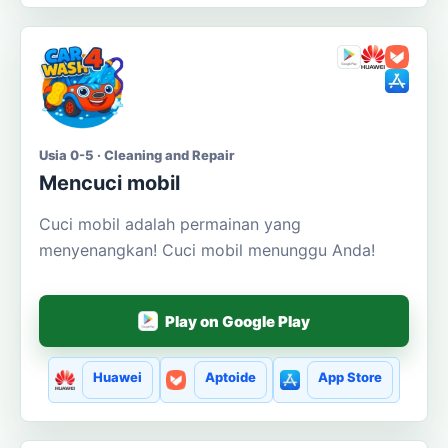
Usia 0-5 · Cleaning and Repair
Mencuci mobil
Cuci mobil adalah permainan yang
menyenangkan! Cuci mobil menunggu Anda!
Play on Google Play
Huawei
Aptoide
App Store