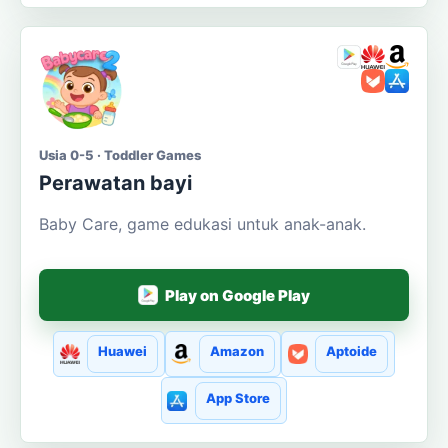
Usia 0-5 · Toddler Games
Perawatan bayi
Baby Care, game edukasi untuk anak-anak.
Play on Google Play
Huawei
Amazon
Aptoide
App Store