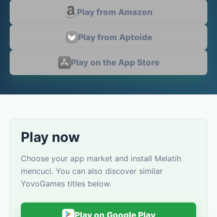
Play from Amazon
Play from Aptoide
Play on the App Store
Play now
Choose your app market and install Melatih
mencuci. You can also discover similar
YovoGames titles below.
Play on Google Play