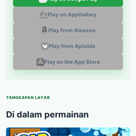
Play on AppGallery
Play from Amazon
Play from Aptoide
Play on the App Store
TANGKAPAN LAYAR
Di dalam permainan