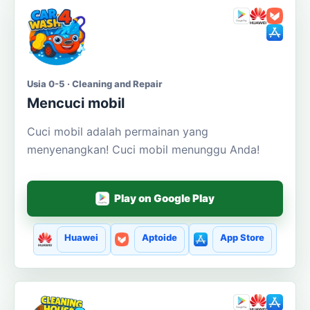
Usia 0-5 · Cleaning and Repair
Mencuci mobil
Cuci mobil adalah permainan yang
menyenangkan! Cuci mobil menunggu Anda!
Play on Google Play
Huawei
Aptoide
App Store