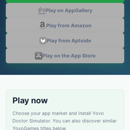
Play on AppGallery
Play from Amazon
Play from Aptoide
Play on the App Store
Play now
Choose your app market and install Yovo
Doctor Simulator. You can also discover similar
YovoGames titles below.