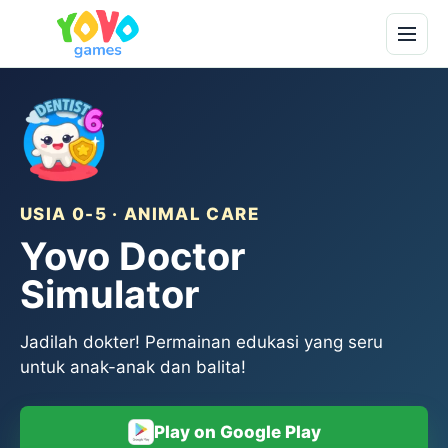
USIA 0-5 · ANIMAL CARE
Yovo Doctor
Simulator
Jadilah dokter! Permainan edukasi yang seru
untuk anak-anak dan balita!
Play on Google Play