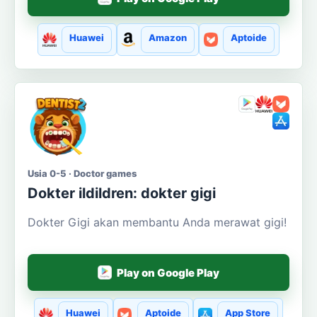
Huawei
Amazon
Aptoide
Usia 0-5 · Doctor games
Dokter ildildren: dokter gigi
Dokter Gigi akan membantu Anda merawat gigi!
Play on Google Play
Huawei
Aptoide
App Store