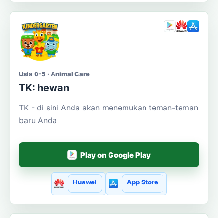
Usia 0-5 · Animal Care
TK: hewan
TK - di sini Anda akan menemukan teman-teman
baru Anda
Play on Google Play
Huawei
App Store