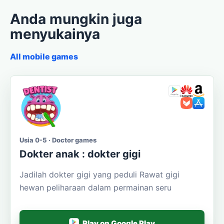
Anda mungkin juga
menyukainya
All mobile games
Usia 0-5 · Doctor games
Dokter anak : dokter gigi
Jadilah dokter gigi yang peduli Rawat gigi
hewan peliharaan dalam permainan seru
Play on Google Play