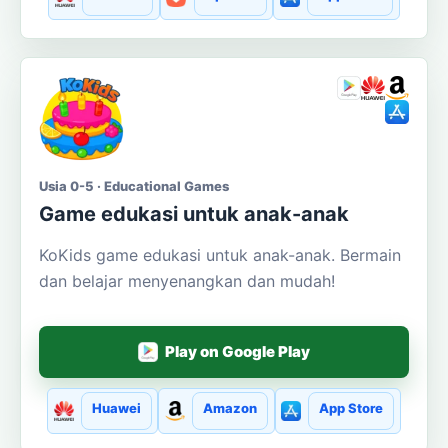
Usia 0-5 · Educational Games
Game edukasi untuk anak-anak
KoKids game edukasi untuk anak-anak. Bermain
dan belajar menyenangkan dan mudah!
Play on Google Play
Huawei
Amazon
App Store