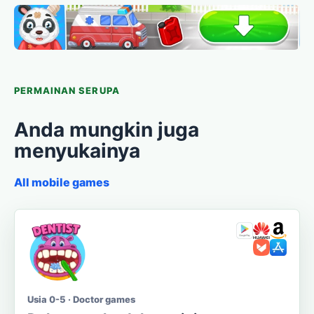
PERMAINAN SERUPA
Anda mungkin juga
menyukainya
All mobile games
Usia 0-5 · Doctor games