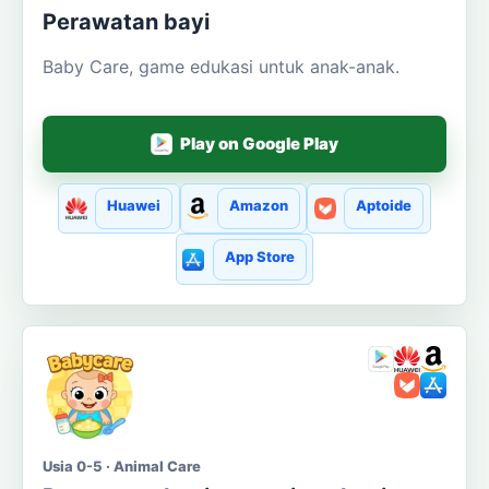
Perawatan bayi
Baby Care, game edukasi untuk anak-anak.
Play on Google Play
Huawei
Amazon
Aptoide
App Store
Usia 0-5 · Animal Care