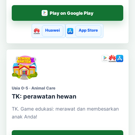
Play on Google Play
Huawei
App Store
Usia 0-5 · Animal Care
TK: perawatan hewan
TK. Game edukasi: merawat dan membesarkan
anak Anda!