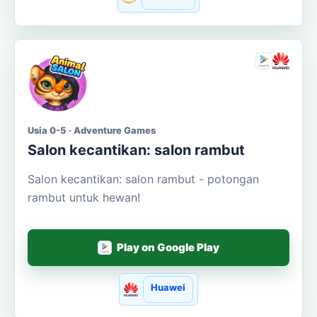
Usia 0-5 · Adventure Games
Salon kecantikan: salon rambut
Salon kecantikan: salon rambut - potongan
rambut untuk hewan!
Play on Google Play
Huawei