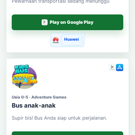
Pewarnaan transportasi sedang menunggu
Play on Google Play
Huawei
Usia 0-5 · Adventure Games
Bus anak-anak
Supir bis! Bus Anda siap untuk perjalanan.