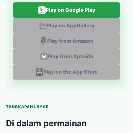
Play on Google Play
Play on AppGallery
Play from Amazon
Play from Aptoide
Play on the App Store
TANGKAPAN LAYAR
Di dalam permainan