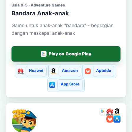
Usia 0-5 · Adventure Games
Bandara Anak-anak
Game untuk anak-anak "bandara" - bepergian
dengan maskapai anak-anak
Play on Google Play
Huawei
Amazon
Aptoide
App Store