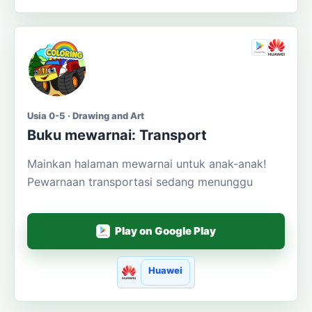
Usia 0-5 · Drawing and Art
Buku mewarnai: Transport
Mainkan halaman mewarnai untuk anak-anak!
Pewarnaan transportasi sedang menunggu
Play on Google Play
Huawei