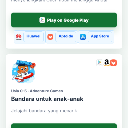
Play on Google Play
Huawei
Aptoide
App Store
Usia 0-5 · Adventure Games
Bandara untuk anak-anak
Jelajahi bandara yang menarik