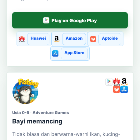
Play on Google Play
Huawei
Amazon
Aptoide
App Store
Usia 0-5 · Adventure Games
Bayi memancing
Tidak biasa dan berwarna-warni ikan, kucing-