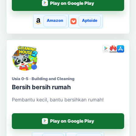
Play on Google Play
Amazon
Aptoide
Usia 0-5 · Building and Cleaning
Bersih bersih rumah
Pembantu kecil, bantu bersihkan rumah!
Play on Google Play