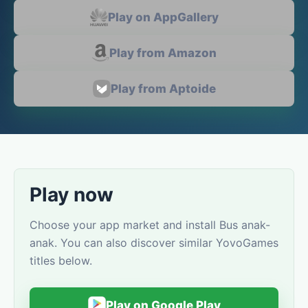
Play on AppGallery
Play from Amazon
Play from Aptoide
Play now
Choose your app market and install Bus anak-
anak. You can also discover similar YovoGames
titles below.
Play on Google Play