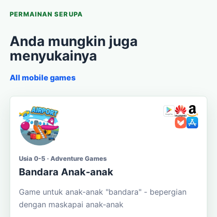
PERMAINAN SERUPA
Anda mungkin juga
menyukainya
All mobile games
Usia 0-5 · Adventure Games
Bandara Anak-anak
Game untuk anak-anak "bandara" - bepergian
dengan maskapai anak-anak