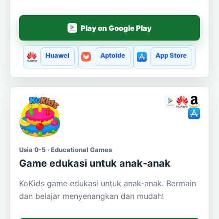
Play on Google Play
Huawei
Aptoide
App Store
Usia 0-5 · Educational Games
Game edukasi untuk anak-anak
KoKids game edukasi untuk anak-anak. Bermain
dan belajar menyenangkan dan mudah!