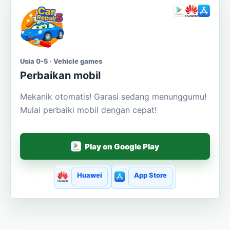
Usia 0-5 · Vehicle games
Perbaikan mobil
Mekanik otomatis! Garasi sedang menunggumu!
Mulai perbaiki mobil dengan cepat!
Play on Google Play
Huawei
App Store