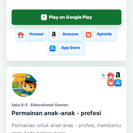
Play on Google Play
Huawei
Amazon
Aptoide
App Store
Usia 0-5 · Educational Games
Permainan anak-anak - profesi
Permainan untuk anak-anak - profesi, membantu
anak Anda belajar dunia