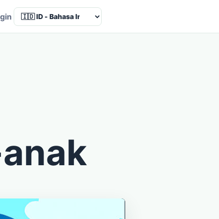
Language
gin
-anak