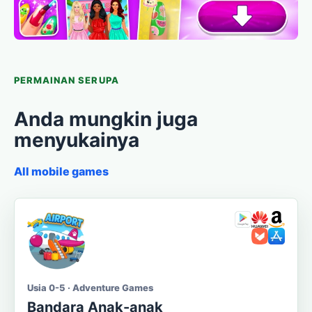
PERMAINAN SERUPA
Anda mungkin juga
menyukainya
All mobile games
Usia 0-5 · Adventure Games
Bandara Anak-anak