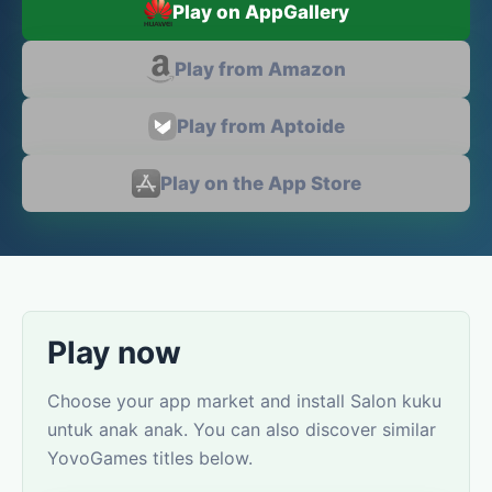
Play on AppGallery
Play from Amazon
Play from Aptoide
Play on the App Store
Play now
Choose your app market and install Salon kuku
untuk anak anak. You can also discover similar
YovoGames titles below.