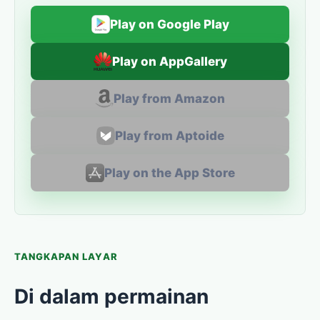
Play on Google Play
Play on AppGallery
Play from Amazon
Play from Aptoide
Play on the App Store
TANGKAPAN LAYAR
Di dalam permainan