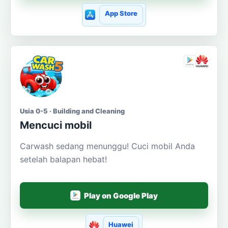
App Store
Usia 0-5 · Building and Cleaning
Mencuci mobil
Carwash sedang menunggu! Cuci mobil Anda
setelah balapan hebat!
Play on Google Play
Huawei