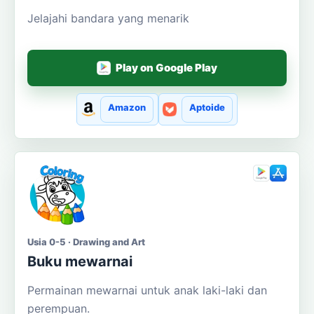
Jelajahi bandara yang menarik
Play on Google Play
Amazon
Aptoide
Usia 0-5 · Drawing and Art
Buku mewarnai
Permainan mewarnai untuk anak laki-laki dan
perempuan.