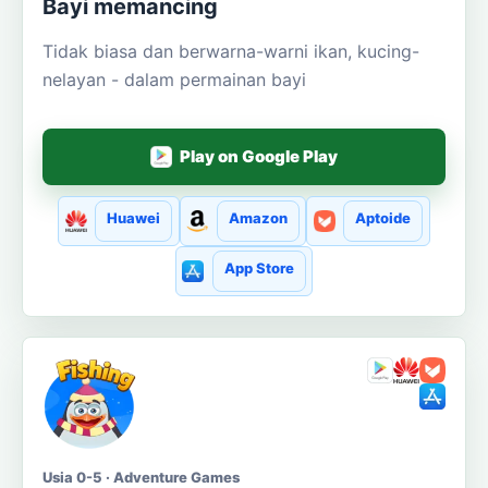
Bayi memancing
Tidak biasa dan berwarna-warni ikan, kucing-
nelayan - dalam permainan bayi
Play on Google Play
Huawei
Amazon
Aptoide
App Store
Usia 0-5 · Adventure Games