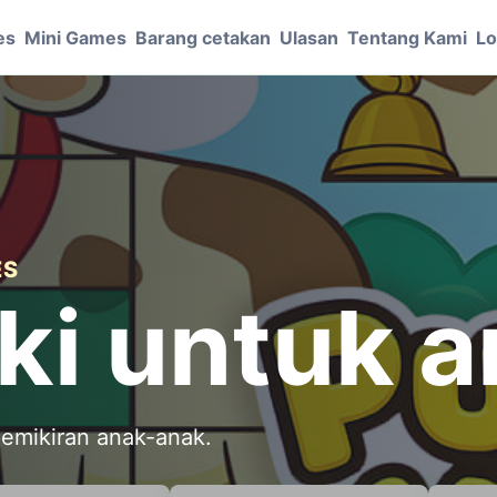
es
Mini Games
Barang cetakan
Ulasan
Tentang Kami
Lo
ES
ki untuk 
emikiran anak-anak.