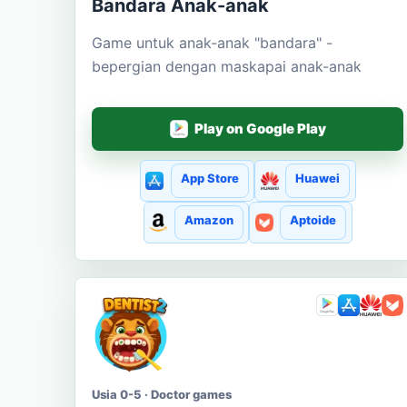
Bandara Anak-anak
Game untuk anak-anak "bandara" -
bepergian dengan maskapai anak-anak
Play on Google Play
App Store
Huawei
Amazon
Aptoide
Usia 0-5 · Doctor games