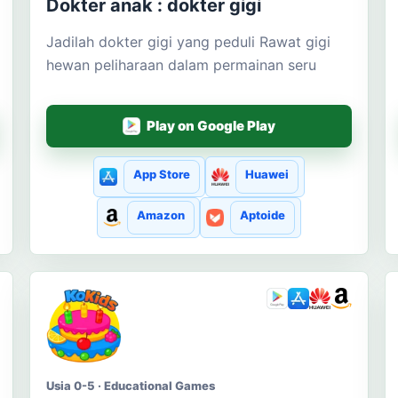
Dokter anak : dokter gigi
Jadilah dokter gigi yang peduli Rawat gigi
hewan peliharaan dalam permainan seru
Play on Google Play
App Store
Huawei
Amazon
Aptoide
Usia 0-5 · Educational Games