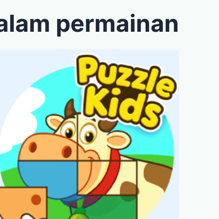
dalam permainan