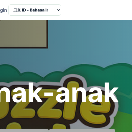
Language
gin
anak-anak