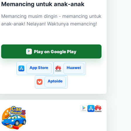
Memancing untuk anak-anak
Memancing musim dingin - memancing untuk
anak-anak! Nelayan! Waktunya memancing!
Play on Google Play
App Store
Huawei
Aptoide