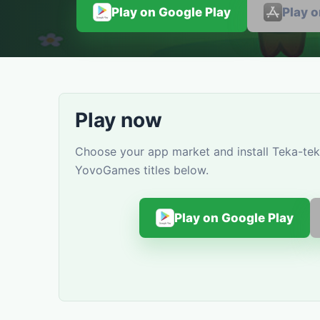
Play on Google Play
Play o
Play now
Choose your app market and install Teka-teki
YovoGames titles below.
Play on Google Play