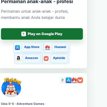
Permainan anak-anak - profesi
Permainan untuk anak-anak - profesi,
membantu anak Anda belajar dunia
Play on Google Play
App Store
Huawei
Amazon
Aptoide
Usia 0-5 · Adventure Games