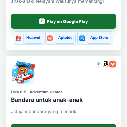
anak-anak! Nelayan! Waktunya memancing!
Play on Google Play
Huawei
Aptoide
App Store
Usia 0-5 · Adventure Games
Bandara untuk anak-anak
Jelajahi bandara yang menarik