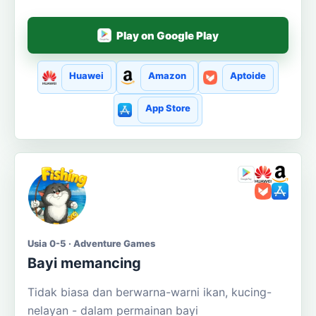
Play on Google Play
Huawei
Amazon
Aptoide
App Store
Usia 0-5 · Adventure Games
Bayi memancing
Tidak biasa dan berwarna-warni ikan, kucing-
nelayan - dalam permainan bayi