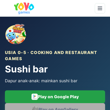
USIA 0-5 · COOKING AND RESTAURANT
GAMES
Sushi bar
Dapur anak-anak: mainkan sushi bar
Play on Google Play
Play on AppGallery