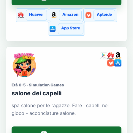
Huawei
Amazon
Aptoide
App Store
Età 0-5 · Simulation Games
salone dei capelli
spa salone per le ragazze. Fare i capelli nel
gioco - acconciature salone.