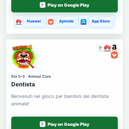
Play on Google Play
Huawei
Aptoide
App Store
Età 0-5 · Animal Care
Dentista
Benvenuti nel gioco per bambini del dentista
animale!
Play on Google Play