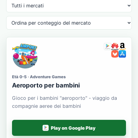
Età 0-5 · Adventure Games
Aeroporto per bambini
Gioco per i bambini "aeroporto" - viaggio da
compagnie aeree dei bambini
Play on Google Play