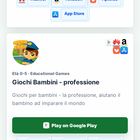
App Store
Età 0-5 · Educational Games
Giochi Bambini - professione
Giochi per bambini - la professione, aiutano il
bambino ad imparare il mondo
Play on Google Play