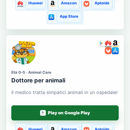
Huawei
Amazon
Aptoide
App Store
Età 0-5 · Animal Care
Dottore per animali
Il medico tratta simpatici animali in un ospedale!
Play on Google Play
Huawei
Amazon
Aptoide