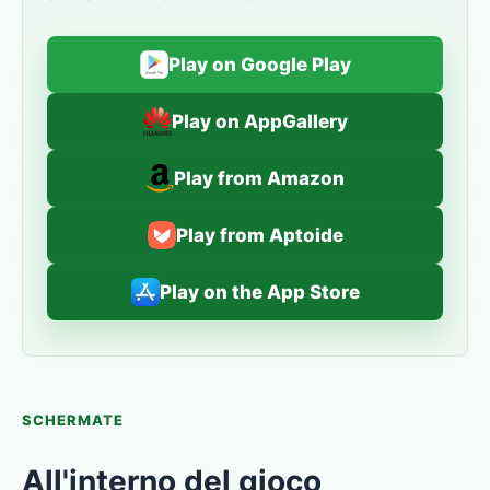
Play on Google Play
Play on AppGallery
Play from Amazon
Play from Aptoide
Play on the App Store
SCHERMATE
All'interno del gioco