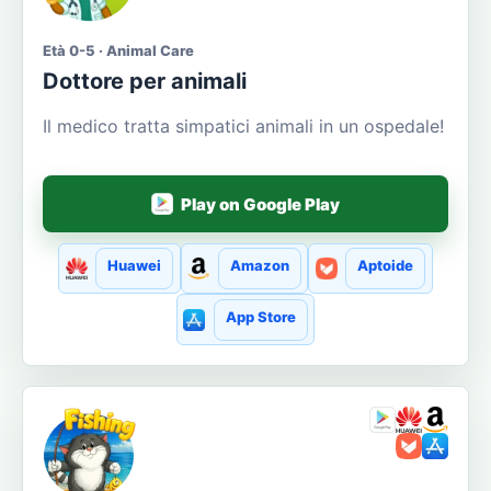
Età 0-5 · Animal Care
Dottore per animali
Il medico tratta simpatici animali in un ospedale!
Play on Google Play
Huawei
Amazon
Aptoide
App Store