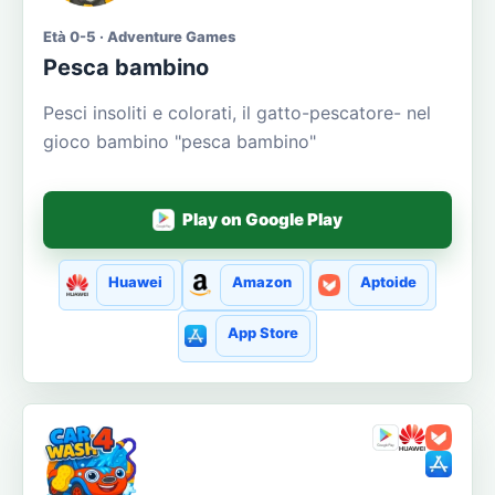
Età 0-5 · Adventure Games
Pesca bambino
Pesci insoliti e colorati, il gatto-pescatore- nel
gioco bambino "pesca bambino"
Play on Google Play
Huawei
Amazon
Aptoide
App Store