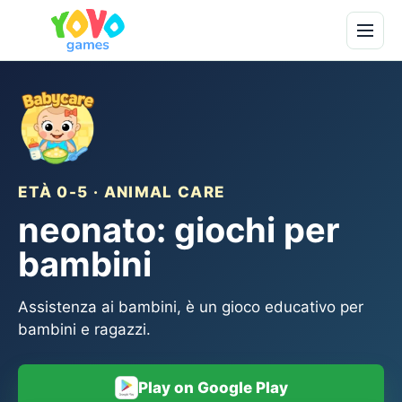
ETÀ 0-5 · ANIMAL CARE
neonato: giochi per
bambini
Assistenza ai bambini, è un gioco educativo per
bambini e ragazzi.
Play on Google Play