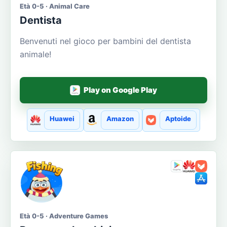
Età 0-5 · Animal Care
Dentista
Benvenuti nel gioco per bambini del dentista
animale!
Play on Google Play
Huawei
Amazon
Aptoide
Età 0-5 · Adventure Games