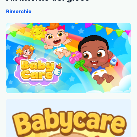
Rimorchio