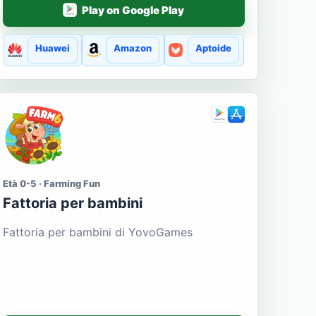
Play on Google Play
Huawei
Amazon
Aptoide
Età 0-5 · Farming Fun
Fattoria per bambini
Fattoria per bambini di YovoGames