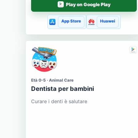
Play on Google Play
App Store
Huawei
Età 0-5 · Animal Care
Dentista per bambini
Curare i denti è salutare