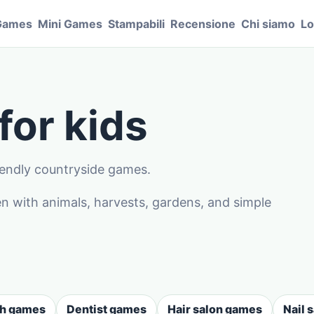
Games
Mini Games
Stampabili
Recensione
Chi siamo
Lo
or kids
riendly countryside games.
 with animals, harvests, gardens, and simple
sh games
Dentist games
Hair salon games
Nail 