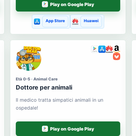
Play on Google Play
App Store
Huawei
Età 0-5 · Animal Care
Dottore per animali
Il medico tratta simpatici animali in un
ospedale!
Play on Google Play