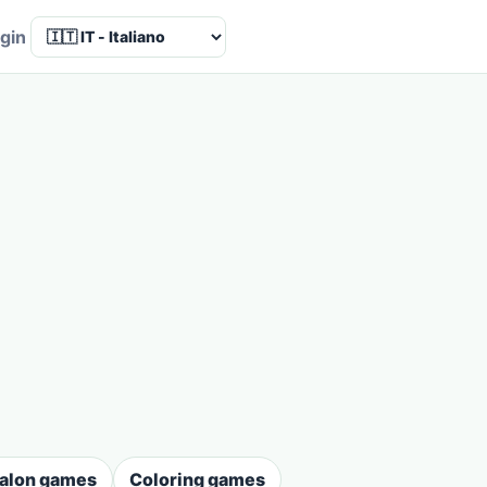
Language
gin
salon games
Coloring games