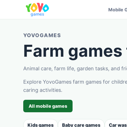
Mobile 
YOVOGAMES
Farm games f
Animal care, farm life, garden tasks, and f
Explore YovoGames farm games for children
caring activities.
All mobile games
Kids games
Baby care games
Car wa