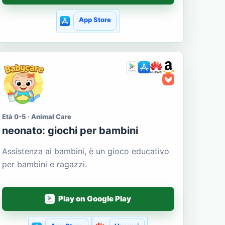
App Store
Età 0-5 · Animal Care
neonato: giochi per bambini
Assistenza ai bambini, è un gioco educativo
per bambini e ragazzi.
Play on Google Play