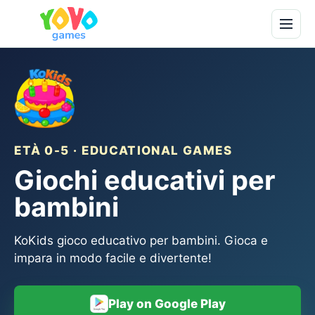
ETÀ 0-5 · EDUCATIONAL GAMES
Giochi educativi per
bambini
KoKids gioco educativo per bambini. Gioca e
impara in modo facile e divertente!
Play on Google Play