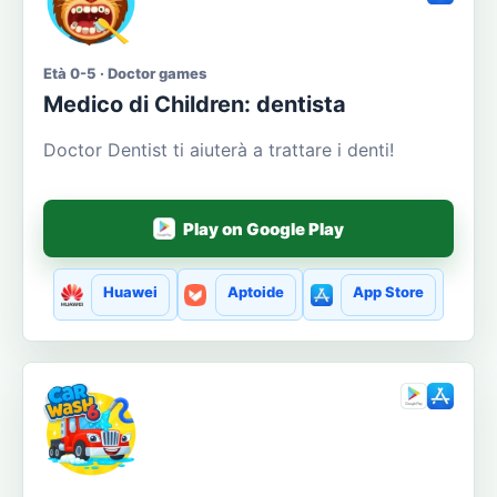
Età 0-5 · Doctor games
Medico di Сhildren: dentista
Doctor Dentist ti aiuterà a trattare i denti!
Play on Google Play
Huawei
Aptoide
App Store