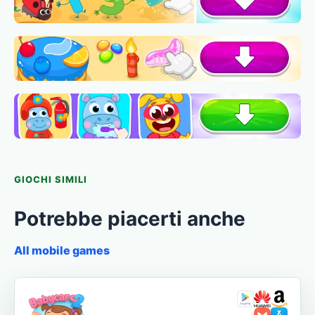
GIOCHI SIMILI
Potrebbe piacerti anche
All mobile games