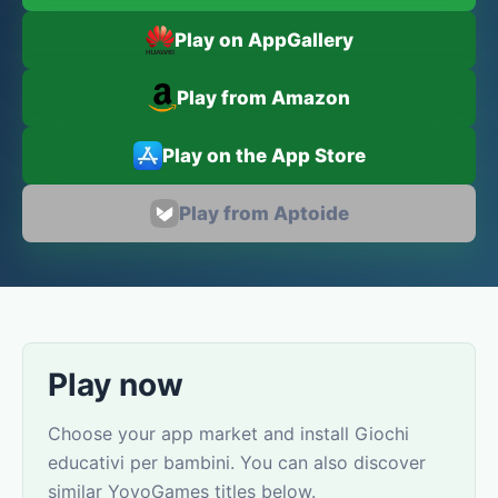
Play on AppGallery
Play from Amazon
Play on the App Store
Play from Aptoide
Play now
Choose your app market and install Giochi
educativi per bambini. You can also discover
similar YovoGames titles below.