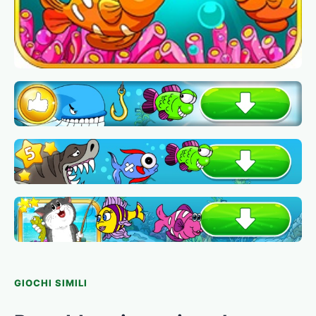
GIOCHI SIMILI