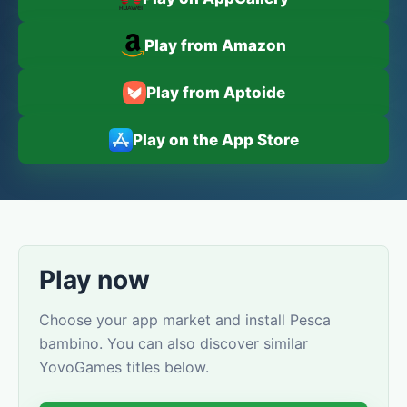
Play from Amazon
Play from Aptoide
Play on the App Store
Play now
Choose your app market and install Pesca
bambino. You can also discover similar
YovoGames titles below.