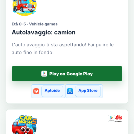
Età 0-5 · Vehicle games
Autolavaggio: camion
L'autolavaggio ti sta aspettando! Fai pulire le
auto fino in fondo!
Play on Google Play
Aptoide
App Store