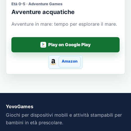
Età 0-5 · Adventure Games
Avventure acquatiche
Avventure in mare: tempo per esplorare il mare.
Play on Google Play
Amazon
YovoGames
Giochi per dispositivi mobili e attività stampabili per
bambini in età prescolare.