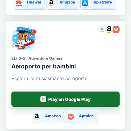
Huawei
Amazon
App Store
Età 0-5 · Adventure Games
Aeroporto per bambini
Esplora l'entusiasmante aeroporto
Play on Google Play
Amazon
Aptoide