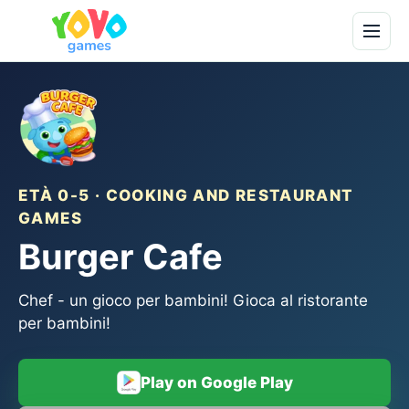
ETÀ 0-5 · COOKING AND RESTAURANT
GAMES
Burger Cafe
Chef - un gioco per bambini! Gioca al ristorante
per bambini!
Play on Google Play