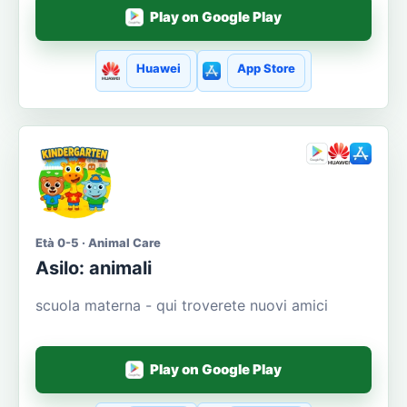
Play on Google Play
Huawei
App Store
Età 0-5 · Animal Care
Asilo: animali
scuola materna - qui troverete nuovi amici
Play on Google Play