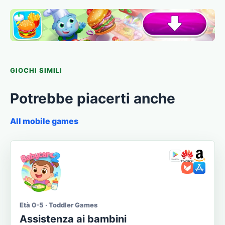
GIOCHI SIMILI
Potrebbe piacerti anche
All mobile games
Età 0-5 · Toddler Games
Assistenza ai bambini