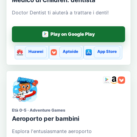
Doctor Dentist ti aiuterà a trattare i denti!
Play on Google Play
Huawei
Aptoide
App Store
Età 0-5 · Adventure Games
Aeroporto per bambini
Esplora l'entusiasmante aeroporto