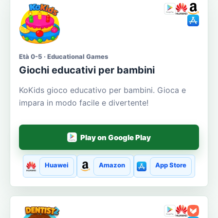
Età 0-5 · Educational Games
Giochi educativi per bambini
KoKids gioco educativo per bambini. Gioca e
impara in modo facile e divertente!
Play on Google Play
Huawei
Amazon
App Store