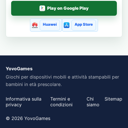
Play on Google Play
Huawei
App Store
YovoGames
Giochi per dispositivi mobili e attività stampabili per
bambini in età prescolare.
Informativa sulla
Termini e
Chi
Sitemap
privacy
condizioni
siamo
© 2026 YovoGames