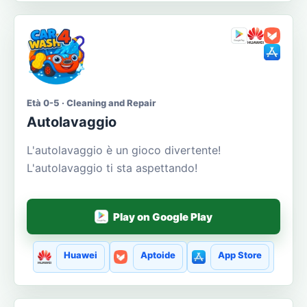
Età 0-5 · Cleaning and Repair
Autolavaggio
L'autolavaggio è un gioco divertente!
L'autolavaggio ti sta aspettando!
Play on Google Play
Huawei
Aptoide
App Store