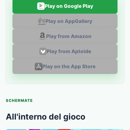
Play on Google Play
Play on AppGallery
Play from Amazon
Play from Aptoide
Play on the App Store
SCHERMATE
All'interno del gioco