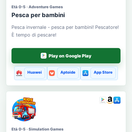
Età 0-5 · Adventure Games
Pesca per bambini
Pesca invernale - pesca per bambini! Pescatore!
È tempo di pescare!
Play on Google Play
Huawei
Aptoide
App Store
Età 0-5 · Simulation Games