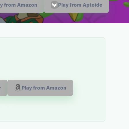
ay from Amazon
Play from Aptoide
y
Play from Amazon