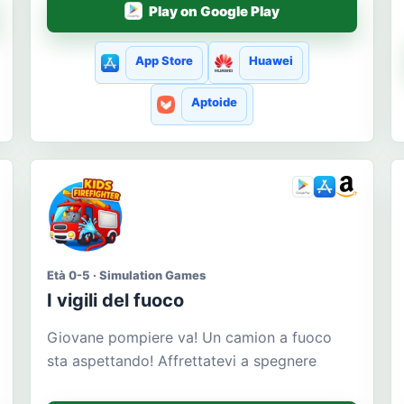
Play on Google Play
App Store
Huawei
Aptoide
Età 0-5 · Simulation Games
I vigili del fuoco
Giovane pompiere va! Un camion a fuoco
sta aspettando! Affrettatevi a spegnere