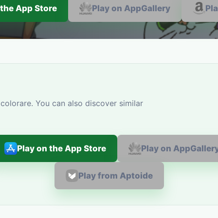
 the App Store
Play on AppGallery
Pl
colorare. You can also discover similar
Play on the App Store
Play on AppGaller
Play from Aptoide