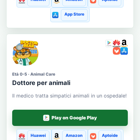
App Store
Età 0-5 · Animal Care
Dottore per animali
Il medico tratta simpatici animali in un ospedale!
Play on Google Play
Huawei
Amazon
Aptoide