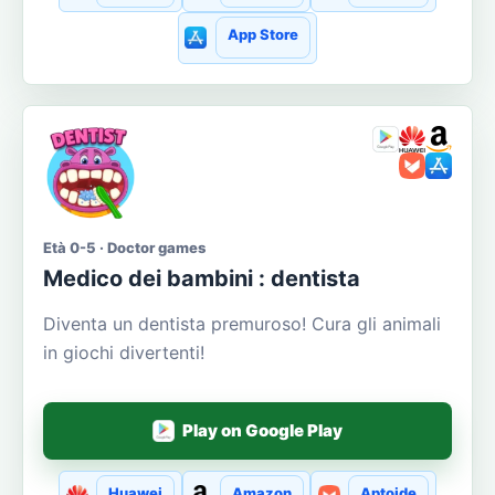
App Store
Età 0-5 · Doctor games
Medico dei bambini : dentista
Diventa un dentista premuroso! Cura gli animali
in giochi divertenti!
Play on Google Play
Huawei
Amazon
Aptoide