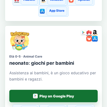
App Store
Età 0-5 · Animal Care
neonato: giochi per bambini
Assistenza ai bambini, è un gioco educativo per
bambini e ragazzi.
Play on Google Play