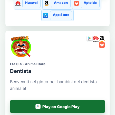
Huawei
Amazon
Aptoide
App Store
Età 0-5 · Animal Care
Dentista
Benvenuti nel gioco per bambini del dentista
animale!
Play on Google Play