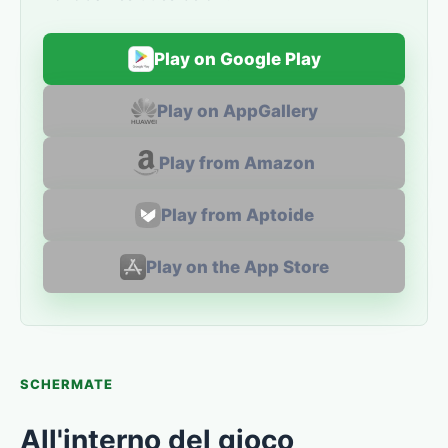
Play on Google Play
Play on AppGallery
Play from Amazon
Play from Aptoide
Play on the App Store
SCHERMATE
All'interno del gioco