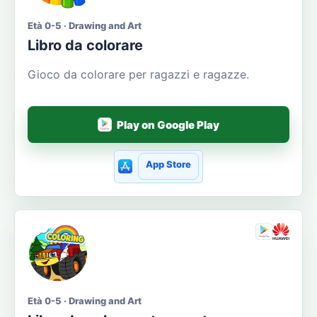
Età 0-5 · Drawing and Art
Libro da colorare
Gioco da colorare per ragazzi e ragazze.
Play on Google Play
App Store
Età 0-5 · Drawing and Art