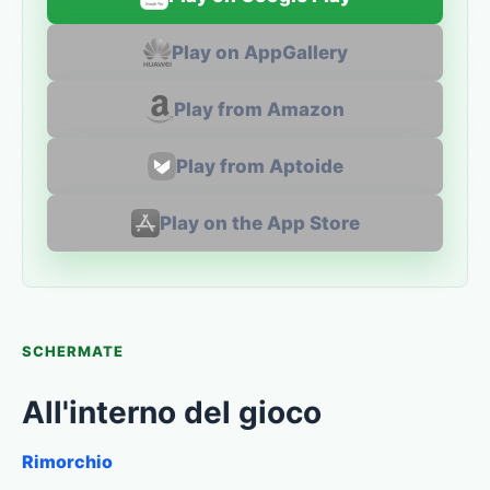
Play on AppGallery
Play from Amazon
Play from Aptoide
Play on the App Store
SCHERMATE
All'interno del gioco
Rimorchio