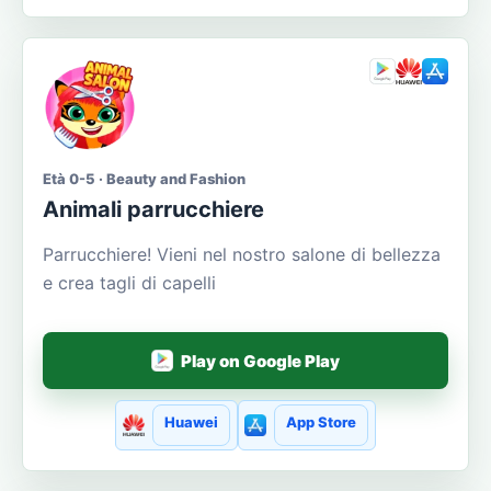
Età 0-5 · Beauty and Fashion
Animali parrucchiere
Parrucchiere! Vieni nel nostro salone di bellezza
e crea tagli di capelli
Play on Google Play
Huawei
App Store