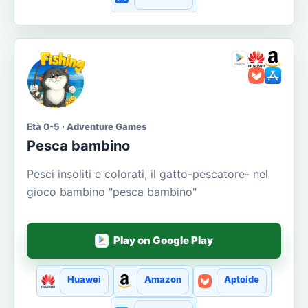
Età 0-5 · Adventure Games
Pesca bambino
Pesci insoliti e colorati, il gatto-pescatore- nel
gioco bambino "pesca bambino"
Play on Google Play
Huawei
Amazon
Aptoide