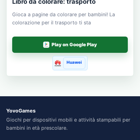
Libro da colorare: trasporto
Gioca a pagine da colorare per bambini! La
colorazione per il trasporto ti sta
Play on Google Play
Huawei
YovoGames
Giochi per dispositivi mobili e attività stampabili per
bambini in età prescolare.