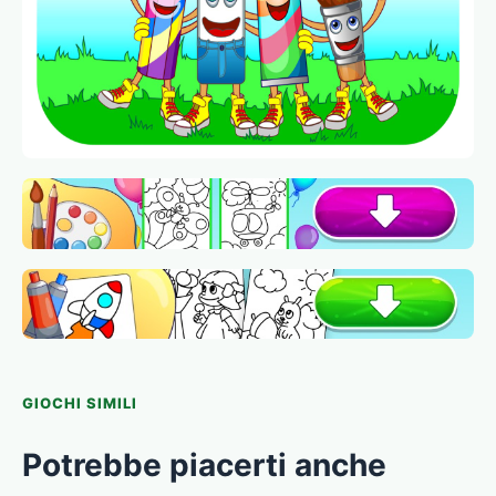
GIOCHI SIMILI
Potrebbe piacerti anche