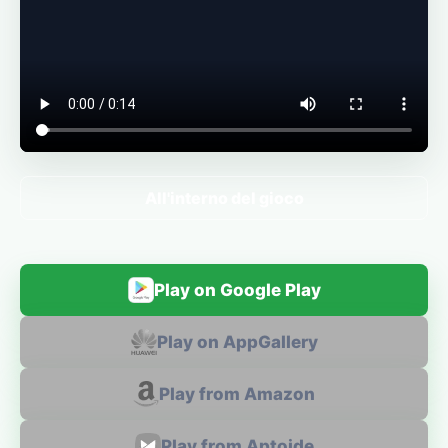
All'interno del gioco
Play on Google Play
Play on AppGallery
Play from Amazon
Play from Aptoide