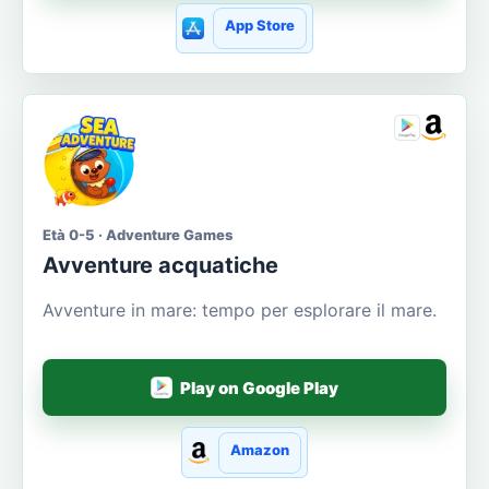
App Store
Età 0-5 · Adventure Games
Avventure acquatiche
Avventure in mare: tempo per esplorare il mare.
Play on Google Play
Amazon