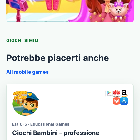
GIOCHI SIMILI
Potrebbe piacerti anche
All mobile games
Età 0-5 · Educational Games
Giochi Bambini - professione