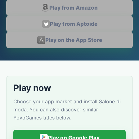
Play from Amazon
Play from Aptoide
Play on the App Store
Play now
Choose your app market and install Salone di
moda. You can also discover similar
YovoGames titles below.
Play on Google Play