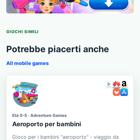
GIOCHI SIMILI
Potrebbe piacerti anche
All mobile games
Età 0-5 · Adventure Games
Aeroporto per bambini
Gioco per i bambini "aeroporto" - viaggio da