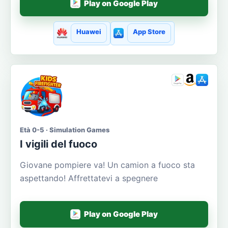
Play on Google Play
Huawei
App Store
Età 0-5 · Simulation Games
I vigili del fuoco
Giovane pompiere va! Un camion a fuoco sta
aspettando! Affrettatevi a spegnere
Play on Google Play