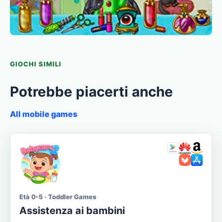
GIOCHI SIMILI
Potrebbe piacerti anche
All mobile games
Età 0-5 · Toddler Games
Assistenza ai bambini