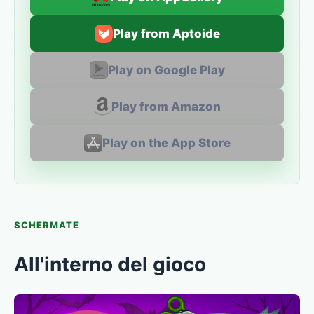
Play from Aptoide
Play on Google Play
Play from Amazon
Play on the App Store
SCHERMATE
All'interno del gioco