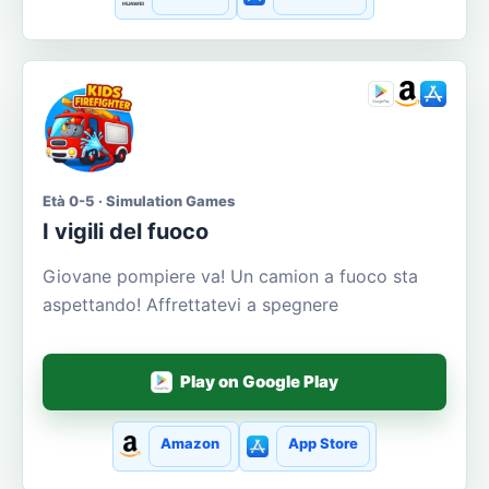
Età 0-5 · Simulation Games
I vigili del fuoco
Giovane pompiere va! Un camion a fuoco sta
aspettando! Affrettatevi a spegnere
Play on Google Play
Amazon
App Store