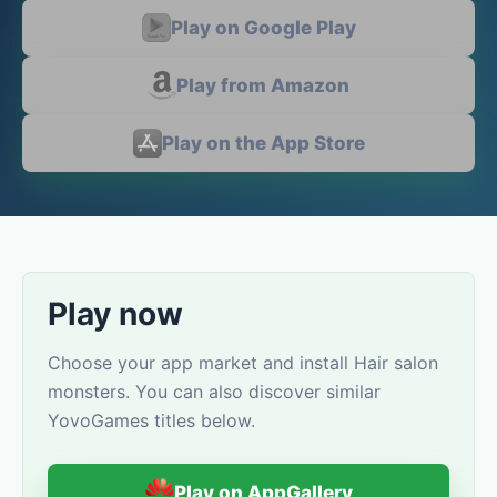
Play on Google Play
Play from Amazon
Play on the App Store
Play now
Choose your app market and install Hair salon
monsters. You can also discover similar
YovoGames titles below.
Play on AppGallery