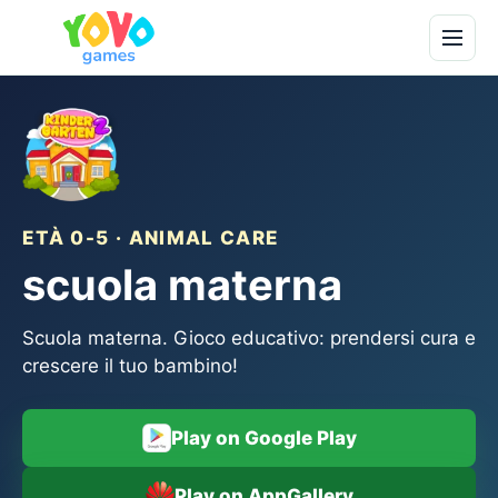
ETÀ 0-5 · ANIMAL CARE
scuola materna
Scuola materna. Gioco educativo: prendersi cura e
crescere il tuo bambino!
Play on Google Play
Play on AppGallery