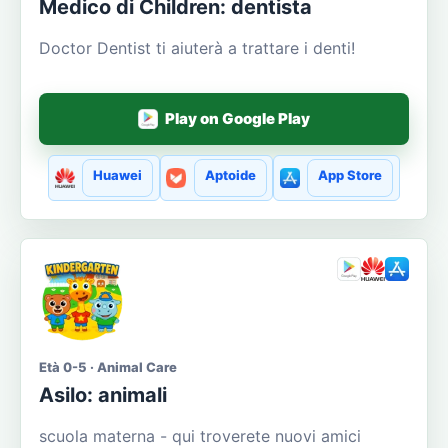
Medico di Сhildren: dentista
Doctor Dentist ti aiuterà a trattare i denti!
Play on Google Play
Huawei
Aptoide
App Store
Età 0-5 · Animal Care
Asilo: animali
scuola materna - qui troverete nuovi amici