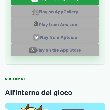
Play on AppGallery
Play from Amazon
Play from Aptoide
Play on the App Store
SCHERMATE
All'interno del gioco