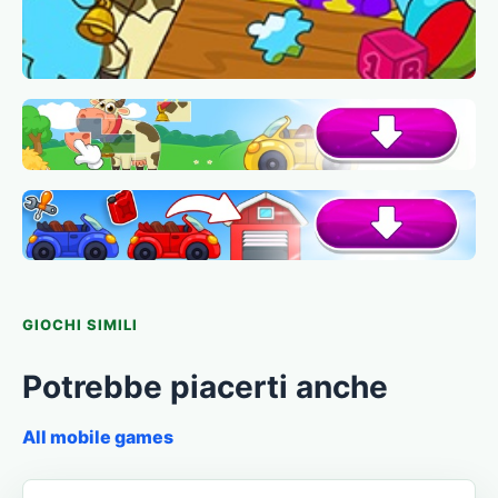
GIOCHI SIMILI
Potrebbe piacerti anche
All mobile games