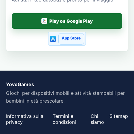
Play on Google Play
App Store
YovoGames
Giochi per dispositivi mobili e attività stampabili per
bambini in età prescolare.
Informativa sulla
Termini e
Chi
Sitemap
privacy
condizioni
siamo