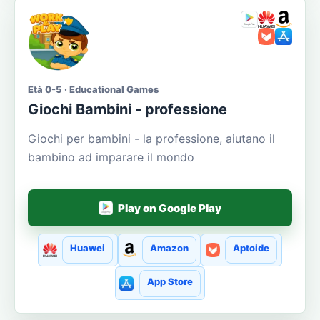
Età 0-5 · Educational Games
Giochi Bambini - professione
Giochi per bambini - la professione, aiutano il
bambino ad imparare il mondo
Play on Google Play
Huawei
Amazon
Aptoide
App Store