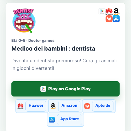
Età 0-5 · Doctor games
Medico dei bambini : dentista
Diventa un dentista premuroso! Cura gli animali
in giochi divertenti!
Play on Google Play
Huawei
Amazon
Aptoide
App Store