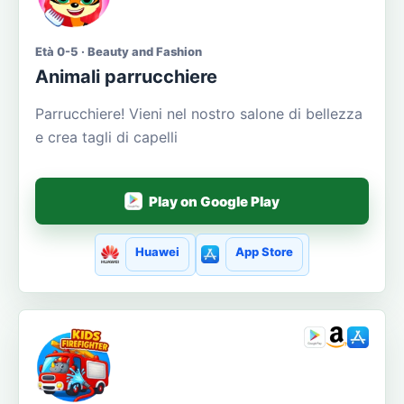
Età 0-5 · Beauty and Fashion
Animali parrucchiere
Parrucchiere! Vieni nel nostro salone di bellezza
e crea tagli di capelli
Play on Google Play
Huawei
App Store