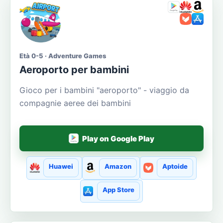
Età 0-5 · Adventure Games
Aeroporto per bambini
Gioco per i bambini "aeroporto" - viaggio da
compagnie aeree dei bambini
Play on Google Play
Huawei
Amazon
Aptoide
App Store