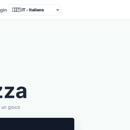
Language
gin
zza
n un gioco