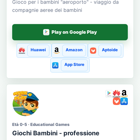
Gioco per i bambini "aeroporto" - viaggio da
compagnie aeree dei bambini
Play on Google Play
Huawei
Amazon
Aptoide
App Store
Età 0-5 · Educational Games
Giochi Bambini - professione