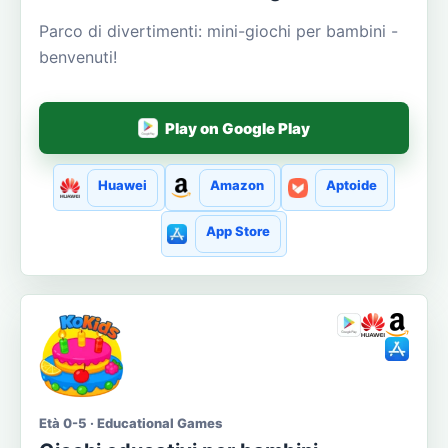
Parco di divertimenti: mini-giochi per bambini -
benvenuti!
Play on Google Play
Huawei
Amazon
Aptoide
App Store
Età 0-5 · Educational Games