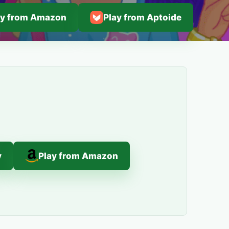
ay from Amazon
Play from Aptoide
y
Play from Amazon