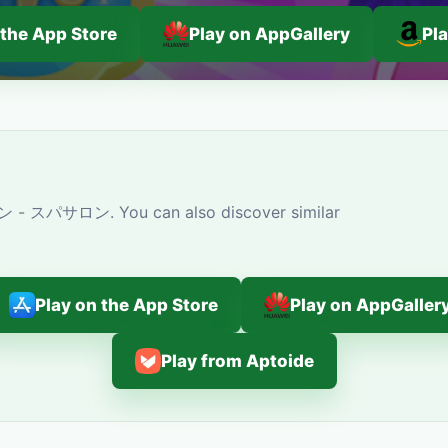
 the App Store
Play on AppGallery
Pl
ン - スパサロン. You can also discover similar
Play on the App Store
Play on AppGaller
Play from Aptoide