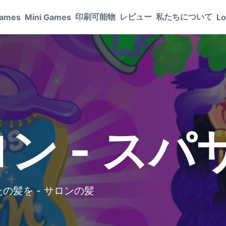
印刷可能物
レビュー
私たちについて
Games
Mini Games
Lo
ン - スパ
の髪を - サロンの髪