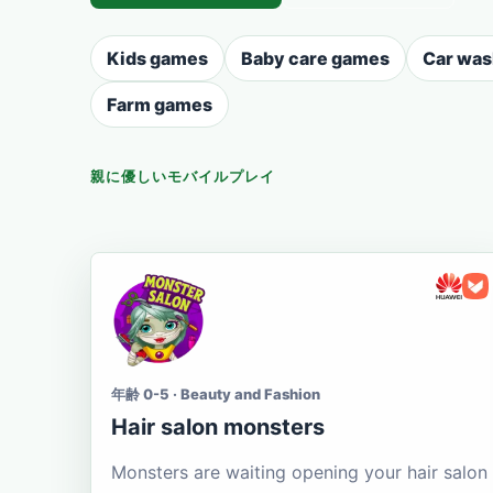
Kids games
Baby care games
Car wa
Farm games
親に優しいモバイルプレイ
年齢 0-5 · Beauty and Fashion
Hair salon monsters
Monsters are waiting opening your hair salon