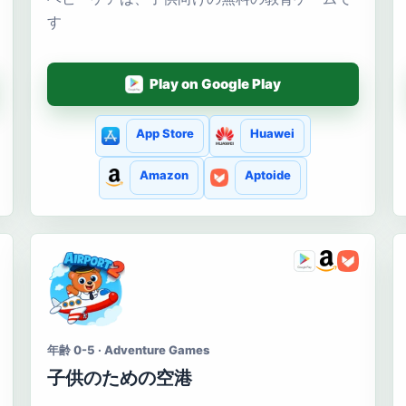
す
Play on Google Play
App Store
Huawei
Amazon
Aptoide
年齢 0-5 · Adventure Games
子供のための空港