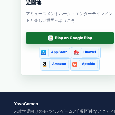
遊園地
アミューズメントパーク - エンターテインメン
トと楽しい世界へようこそ
Play on Google Play
App Store
Huawei
Amazon
Aptoide
YovoGames
未就学児向けのモバイル ゲームと印刷可能なアクティ