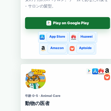
- サロンの髪型。
Play on Google Play
App Store
Huawei
Amazon
Aptoide
年齢 0-5 · Animal Care
動物の医者