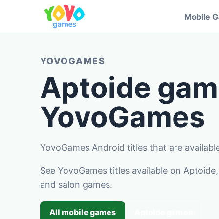
Mobile 
YOVOGAMES
Aptoide gam
YovoGames
YovoGames Android titles that are availabl
See YovoGames titles available on Aptoide, 
and salon games.
All mobile games
Aptoide games